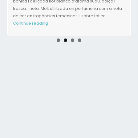
bonica i delicada flor blanca d’aroma suau, dolça i
fresca… neta. Molt utilitzada en perfumeria com a nota
Continue reading
de cor en fragàncies femenines, i sobre tot en …
Continue reading
Continue reading
Continue reading