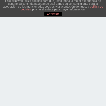
Este sitio web utiliza cookies para que usted tenga la mejor experiencia de
usuario. Si continúa navegando está dando su consentimiento para la
aceptación de las mencionadas cookies y la aceptación de nuestra
política de
cookies
, pinche el enlace para mayor información.
ACEPTAR
Tendències
Darreres Publicacions