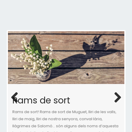
Com fer servir Lampe
Berger?
Rams de sort
La estela dels perfums
de Cristina Caboni
Previous
Next
Rams de sort! Rams de sort de Muguet, lliri de les valls,
lliri de maig, lliri de nostra senyora, conval·lària,
llàgrimes de Salomó… són alguns dels noms d’aquesta